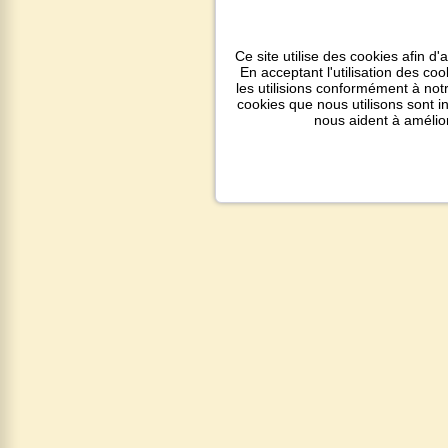
Ce site utilise des cookies afin d'
En acceptant l'utilisation des co
les utilisions conformément à notr
cookies que nous utilisons sont 
nous aident à amélio