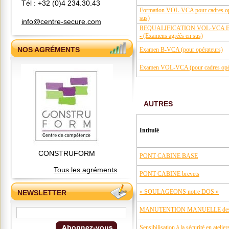
Tél : +32 (0)4 234.30.43
Formation VOL-VCA pour cadres op
sus)
info@centre-secure.com
REQUALIFICATION VOL-VCA EN 1 
- (Examens agréés en sus)
NOS AGRÉMENTS
Examen B-VCA (pour opérateurs)
Examen VOL-VCA (pour cadres opér
AUTRES
Intitulé
CONSTRUFORM
PONT CABINE BASE
Tous les agréments
PONT CABINE brevets
« SOULAGEONS notre DOS »
NEWSLETTER
MANUTENTION MANUELLE des 
Sensibilisation à la sécurité en atelier