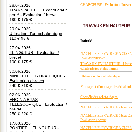
CHARGEUSE - Evaluation / brevet
28.04.2026
TRANSPALETTE à conducteur
porté - Evaluation / brevet
190 €
175 €
TRAVAUX EN HAUTEUR
29.04.2026
Utilisation d'un échafaudage
110 €
95 €
Intitulé
27.04.2026
ELINGUEUR - Evaluation /
NACELLE ELEVATRICE A CISEAUX 
brevet
Evaluation/brevet
190 €
175 €
TRAVAUX EN HAUTEUR : Utilisatio
échafaudages et des harnais
30.06.2026
MINI PELLE HYDRAULIQUE -
Utilisation d'un échafaudage
Evaluation / brevet
240 €
210 €
Montage et démontage des échafaud
02.06.2026
Contrôle des échafaudages
ENGIN A BRAS
TELESCOPIQUE - Evaluation /
NACELLE ELEVATRICE à bras télesco
brevet
250 €
220 €
NACELLE ELEVATRICE à bras télesc
Evaluation / brevet
17.08.2026
PONTIER + ELINGUEUR -
NACELLE ELEVATRICE A CISEAUX -