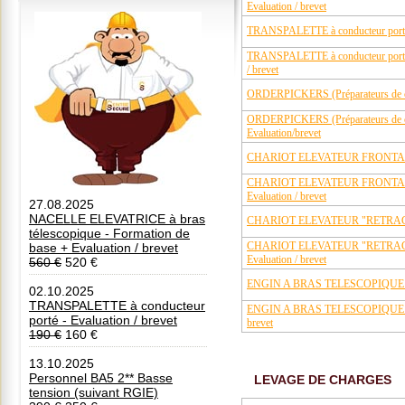
Evaluation / brevet
TRANSPALETTE à conducteur porté -
TRANSPALETTE à conducteur porté 
/ brevet
ORDERPICKERS (Préparateurs de c
ORDERPICKERS (Préparateurs de c
Evaluation/brevet
CHARIOT ELEVATEUR FRONTAL - E
CHARIOT ELEVATEUR FRONTAL - 
Evaluation / brevet
27.08.2025
NACELLE ELEVATRICE à bras
CHARIOT ELEVATEUR "RETRACT" -
télescopique - Formation de
CHARIOT ELEVATEUR "RETRACT" 
base + Evaluation / brevet
Evaluation / brevet
560 €
520 €
ENGIN A BRAS TELESCOPIQUE - Ev
02.10.2025
TRANSPALETTE à conducteur
ENGIN A BRAS TELESCOPIQUE - Fo
porté - Evaluation / brevet
brevet
190 €
160 €
13.10.2025
Personnel BA5 2** Basse
LEVAGE DE CHARGES
tension (suivant RGIE)