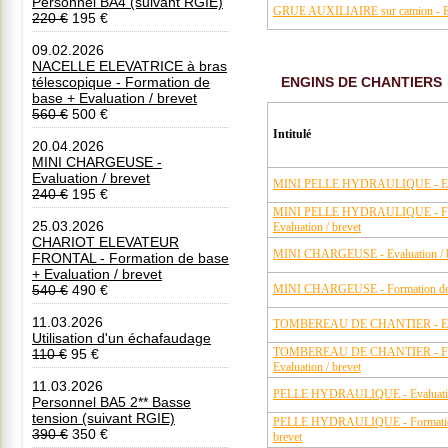
Personnel BA4 (suivant RGIE)
GRUE AUXILIAIRE sur camion - Eva
220 €
195 €
09.02.2026
NACELLE ELEVATRICE à bras
télescopique - Formation de
ENGINS DE CHANTIERS
base + Evaluation / brevet
560 €
500 €
Intitulé
20.04.2026
MINI CHARGEUSE -
Evaluation / brevet
MINI PELLE HYDRAULIQUE - Evalu
240 €
195 €
MINI PELLE HYDRAULIQUE - Form
25.03.2026
Evaluation / brevet
CHARIOT ELEVATEUR
MINI CHARGEUSE - Evaluation / b
FRONTAL - Formation de base
+ Evaluation / brevet
540 €
490 €
MINI CHARGEUSE - Formation de ba
11.03.2026
TOMBEREAU DE CHANTIER - Evalu
Utilisation d'un échafaudage
TOMBEREAU DE CHANTIER - Form
110 €
95 €
Evaluation / brevet
11.03.2026
PELLE HYDRAULIQUE - Evaluation
Personnel BA5 2** Basse
tension (suivant RGIE)
PELLE HYDRAULIQUE - Formation d
390 €
350 €
brevet