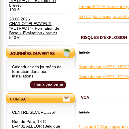
"RETRACT" - Evaluation /
brevet
Personnel BA5 2** Basse tension (
190 €
BA5 HT (Haute tension) suivant R
28.08.2026
CHARIOT ELEVATEUR
"RETRACT" - Formation de
Base + Evaluation / brevet
540 €
RISQUES D'EXPLOSION
Intitulé
JOURNÉES OUVERTES
Calendrier des journées de
Gestion des risques ATEX - SENS
formation dans nos
installations
Gestion des risques ATEX - FO
VCA
CONTACT
CENTRE SECURE asbl
Intitulé
Rue du Parc, 18 C
B-4432 ALLEUR (Belgique)
Formation B-VCA pour opérateurs (