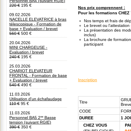
Personnel BA4 (suivant RGIE)
220 €
195 €
Nos prix comprennent
:
Pour les formations CHEZ
09.02.2026
NACELLE ELEVATRICE à bras
Nos temps et frais de dé
télescopique - Formation de
Le brevet ou l’attestation
base + Evaluation / brevet
La présentation des modul
560 €
500 €
inclus)
La brochure de formation 
20.04.2026
participant
MINI CHARGEUSE -
Evaluation / brevet
240 €
195 €
25.03.2026
CHARIOT ELEVATEUR
FRONTAL - Formation de base
Inscription
+ Evaluation / brevet
540 €
490 €
11.03.2026
Utilisation d'un échafaudage
GRUE
Titre
110 €
95 €
Breve
CODE
FOR
11.03.2026
Personnel BA5 2** Basse
DUREE
1 JO
tension (suivant RGIE)
CHEZ VOUS
PA
390 €
350 €
(EN BELGIQUE)
94