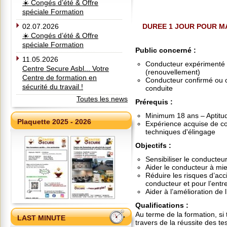
☀️ Congés d’été & Offre
spéciale Formation
02.07.2026
DUREE 1 JOUR POUR M
☀️ Congés d’été & Offre
spéciale Formation
Public concerné
:
11.05.2026
Conducteur expérimenté d
Centre Secure Asbl... Votre
(renouvellement)
Centre de formation en
Conducteur confirmé ou o
sécurité du travail !
conduite
Toutes les news
Prérequis
:
Minimum 18 ans – Aptitu
Plaquette 2025 - 2026
Expérience acquise de co
techniques d'élingage
Objectifs
:
Sensibiliser le conducteu
Aider le conducteur à mie
Réduire les risques d’acc
conducteur et pour l’entr
Aider à l’amélioration de l’
Qualifications
:
Au terme de la formation, si
LAST MINUTE
travers de la réussite des te