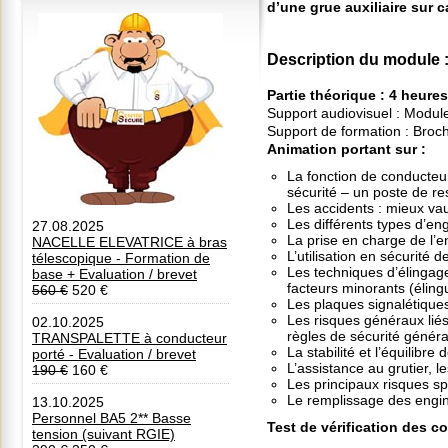
d’une grue auxiliaire sur 
Description du module
Partie théorique
: 4 heure
Support audiovisuel : Module
Support de formation : Broc
Animation portant sur :
La fonction de conducteur
sécurité – un poste de re
Les accidents : mieux vau
Les différents types d’en
27.08.2025
La prise en charge de l’en
NACELLE ELEVATRICE à bras
L’utilisation en sécurité d
télescopique - Formation de
Les techniques d’élingage 
base + Evaluation / brevet
facteurs minorants (éling
560 €
520 €
Les plaques signalétique
Les risques généraux liés 
02.10.2025
règles de sécurité généra
TRANSPALETTE à conducteur
La stabilité et l’équilibre
porté - Evaluation / brevet
L’assistance au grutier,
190 €
160 €
Les principaux risques sp
Le remplissage des engins
13.10.2025
Personnel BA5 2** Basse
Test de vérification des 
tension (suivant RGIE)