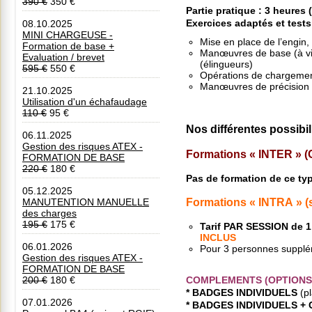
390 €
350 €
Partie pratique
: 3 heures
Exercices adaptés et test
08.10.2025
MINI CHARGEUSE -
Mise en place de l’engin,
Formation de base +
Manœuvres de base (à vi
Evaluation / brevet
(élingueurs)
595 €
550 €
Opérations de chargemen
Manœuvres de précision
21.10.2025
Utilisation d'un échafaudage
110 €
95 €
Nos différentes possibil
06.11.2025
Gestion des risques ATEX -
Formations « INTER »
FORMATION DE BASE
220 €
180 €
Pas de formation de ce typ
05.12.2025
Formations « INTRA » (s
MANUTENTION MANUELLE
des charges
195 €
175 €
Tarif PAR SESSION de 
INCLUS
06.01.2026
Pour 3 personnes supplé
Gestion des risques ATEX -
FORMATION DE BASE
COMPLEMENTS (OPTIONS
200 €
180 €
* BADGES INDIVIDUELS
(p
07.01.2026
* BADGES INDIVIDUELS +