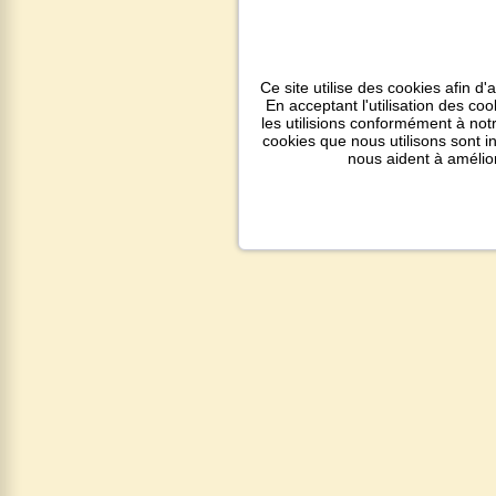
Ce site utilise des cookies afin d'
En acceptant l'utilisation des co
les utilisions conformément à notr
cookies que nous utilisons sont 
nous aident à amélio