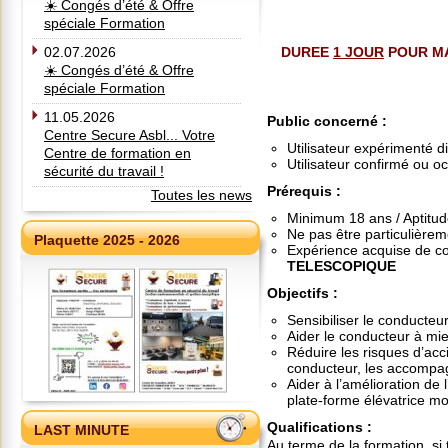
☀️ Congés d’été & Offre
spéciale Formation
02.07.2026
DUREE
1 JOUR
POUR MA
☀️ Congés d’été & Offre
spéciale Formation
11.05.2026
Public concerné
:
Centre Secure Asbl... Votre
Utilisateur expérimenté d
Centre de formation en
Utilisateur confirmé ou o
sécurité du travail !
Prérequis
:
Toutes les news
Minimum 18 ans / Aptitud
Ne pas être particulièrem
Plaquette 2025 - 2026
Expérience acquise de c
TELESCOPIQUE
Objectifs
:
Sensibiliser le conducteu
Aider le conducteur à mie
Réduire les risques d’acc
conducteur, les accompag
Aider à l’amélioration de 
plate-forme élévatrice mo
Qualifications
:
LAST MINUTE
Au terme de la formation, si