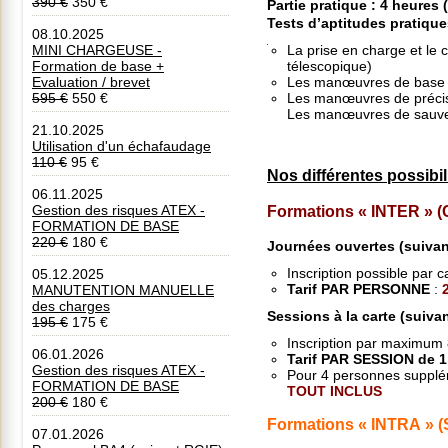
390 €
350 €
Partie pratique
: 4 heures
Tests d’aptitudes pratique
08.10.2025
La prise en charge et le c
MINI CHARGEUSE -
télescopique)
Formation de base +
Les manœuvres de base
Evaluation / brevet
N
Les manœuvres de précis
595 €
550 €
o
Les manœuvres de sa
s
21.10.2025
p
Utilisation d'un échafaudage
r
110 €
95 €
Nos différentes possibil
i
x
06.11.2025
Formations « INTER »
Gestion des risques ATEX -
c
FORMATION DE BASE
o
220 €
180 €
Journées ouvertes
(suiva
m
p
Inscription possible par
05.12.2025
r
Tarif PAR PERSONNE
:
MANUTENTION MANUELLE
e
des charges
Sessions à la carte
(suivan
n
195 €
175 €
n
Inscription par maximum 
06.01.2026
e
Tarif PAR SESSION de 1
Gestion des risques ATEX -
n
Pour 4 personnes supplé
FORMATION DE BASE
TOUT INCLUS
t
200 €
180 €
Formations « INTRA » (S
:
07.01.2026