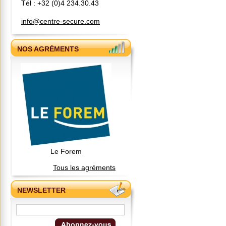
Tél : +32 (0)4 234.30.43
t
l
info@centre-secure.com
e
s
p
a
NOS AGRÉMENTS
u
s
e
s
+
l
e
r
e
p
a
s
d
e
Le Forem
m
i
Tous les agréments
d
i
(
NEWSLETTER
s
a
n
d