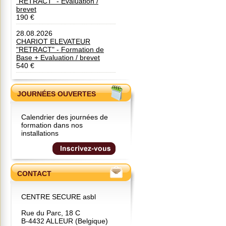
"RETRACT" - Evaluation /
e
brevet
c
190 €
a
f
28.08.2026
é
CHARIOT ELEVATEUR
e
"RETRACT" - Formation de
t
Base + Evaluation / brevet
l
540 €
’
e
a
u
JOURNÉES OUVERTES
d
u
r
Calendrier des journées de
a
formation dans nos
n
installations
t
l
a
f
o
r
CONTACT
m
a
t
CENTRE SECURE asbl
i
o
Rue du Parc, 18 C
n
B-4432 ALLEUR (Belgique)
e