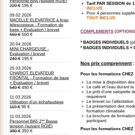
Personnel BA4 (suivant RGIE)
Tarif PAR SESSION de 
220 €
195 €
INCLUS
P
Pour 4 personnes supplé
o
09.02.2026
TOUT INCLUS
u
NACELLE ELEVATRICE à bras
r
télescopique - Formation de
l
base + Evaluation / brevet
COMPLEMENTS
(OPTIONS
e
560 €
500 €
s
* BADGES INDIVIDUELS
(p
f
20.04.2026
* BADGES INDIVIDUELS +
o
MINI CHARGEUSE -
r
Evaluation / brevet
m
240 €
195 €
a
Nos prix comprennent
:
t
25.03.2026
i
CHARIOT ELEVATEUR
Pour les formations CHE
o
FRONTAL - Formation de base
n
La mise à disposition des 
+ Evaluation / brevet
s
Le café et l’eau durant l
540 €
490 €
C
Le prêt d’une salopette de
H
requièrent
11.03.2026
E
Le brevet ou l’attestation
Utilisation d'un échafaudage
Z
La présentation des modul
110 €
95 €
N
formation climatisée
O
La brochure de formation 
11.03.2026
U
participant
Personnel BA5 2** Basse
S
tension (suivant RGIE)
Pour les formations CHEZ
390 €
350 €
: