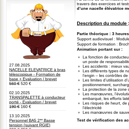
travers des exercices et test
d’une
nacelle élévatrice m
Description du module
Partie théorique
: 3 heure
Support audiovisuel : Module
Support de formation : Broc
Animation portant sur :
La fonction de conducteur
un poste de responsabilit
27.08.2025
Les accidents : mieux vau
NACELLE ELEVATRICE à bras
Les différents types de n
télescopique - Formation de
l’engin – les contrôles de
base + Evaluation / brevet
Les limites d’utilisation d
560 €
520 €
positionnement, surchar
La protection de la zone d
02.10.2025
Les manœuvres, l’évolutio
TRANSPALETTE à conducteur
embarqué, les efforts lat
porté - Evaluation / brevet
Les risques de heurt, de 
190 €
160 €
l’électricité
Les manœuvres de sauv
13.10.2025
Test de vérification des a
Personnel BA5 2** Basse
tension (suivant RGIE)