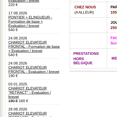
Evaluation / brevet
s
220 €
e
CHEZ NOUS
PA
t
(A ALLEUR)
10
17.08.2026
d
PONTIER + ELINGUEUR -
u
m
Formation de base +
JO
a
Evaluation / brevet
250
t
540 €
é
r
FAC
24.08.2026
i
CHARIOT ELEVATEUR
Sui
e
FRONTAL - Formation de base
l
+ Evaluation / brevet
e
PRESTATIONS
540 €
n
MER
HORS
p
BELGIQUE
24.08.2026
a
CHARIOT ELEVATEUR
r
FRONTAL - Evaluation / brevet
f
190 €
a
i
t
03.01.2025
é
CHARIOT ELEVATEUR
t
"RETRACT" - Evaluation /
a
brevet
t
190 €
160 €
28.08.2026
·
CHARIOT ELEVATEUR
L