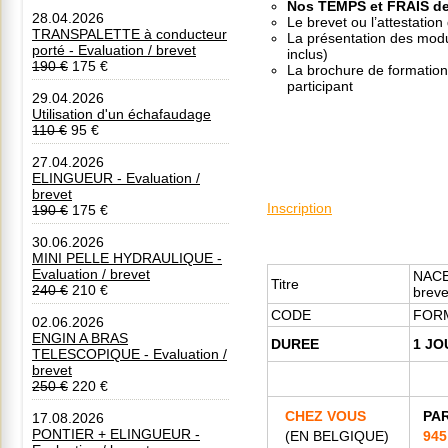
Nos TEMPS et FRAIS d
28.04.2026
Le brevet ou l’attestation
TRANSPALETTE à conducteur
La présentation des modul
·
porté - Evaluation / brevet
inclus)
L
190 €
175 €
La brochure de formation 
a
participant
m
29.04.2026
i
Utilisation d'un échafaudage
s
110 €
95 €
e
à
27.04.2026
d
ELINGUEUR - Evaluation /
i
brevet
s
Inscription
190 €
175 €
p
o
30.06.2026
s
MINI PELLE HYDRAULIQUE -
i
Evaluation / brevet
t
NACEL
Titre
i
240 €
210 €
breve
o
CODE
FOR
n
02.06.2026
d
ENGIN A BRAS
DUREE
1 JO
e
TELESCOPIQUE - Evaluation /
s
brevet
e
250 €
220 €
n
g
CHEZ VOUS
PA
17.08.2026
i
PONTIER + ELINGUEUR -
(EN BELGIQUE)
94
n