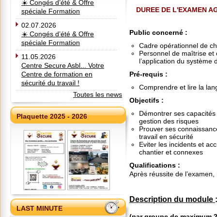
☀️ Congés d’été & Offre
DUREE DE L'EXAMEN AG
spéciale Formation
02.07.2026
Public concerné
:
☀️ Congés d’été & Offre
spéciale Formation
Cadre opérationnel de ch
Personnel de maîtrise et
11.05.2026
l’application du syst
Centre Secure Asbl... Votre
Centre de formation en
Pré-requis
:
sécurité du travail !
Comprendre et lire la la
Toutes les news
Objectifs
:
Démontrer ses capacités à 
Plaquette 2025 - 2026
gestion des risques
Prouver ses connaissance
travail en sécurité
Eviter les incidents et ac
chantier et connexes
Qualifications
:
Après réussite de l’examen,
Description du module
LAST MINUTE
(par groupe de maximum 