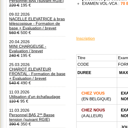
Personnel BA4 (suivant RGIE)
EXAMEN VOL-VCA :
70 
220 €
195 €
09.02.2026
NACELLE ELEVATRICE à bras
télescopique - Formation de
base + Evaluation / brevet
560 €
500 €
Inscription
20.04.2026
MINI CHARGEUSE -
Evaluation / brevet
240 €
195 €
Titre
Exam
CODE
FOR
25.03.2026
CHARIOT ELEVATEUR
DUREE
MAX
FRONTAL - Formation de base
+ Evaluation / brevet
540 €
490 €
11.03.2026
CHEZ VOUS
EX
Utilisation d'un échafaudage
(EN BELGIQUE)
NO
110 €
95 €
CHEZ NOUS
EX
11.03.2026
Personnel BA5 2** Basse
(A ALLEUR)
NO
tension (suivant RGIE)
390 €
350 €
JO