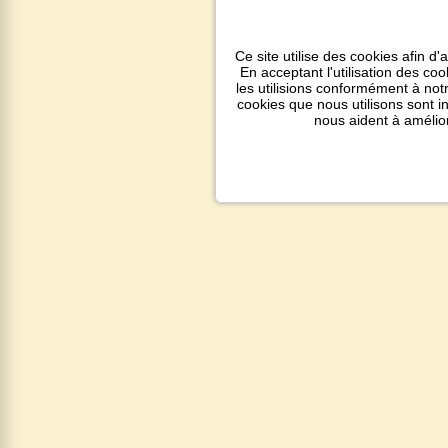
Ce site utilise des cookies afin d'
En acceptant l'utilisation des co
les utilisions conformément à notr
cookies que nous utilisons sont 
nous aident à amélio