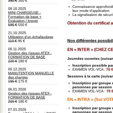
390 €
350 €
Connaissance approfondie
08.10.2025
leur mode d'application
MINI CHARGEUSE -
La signalisation de sécuri
Formation de base +
Evaluation / brevet
Obtention du certificat
595 €
550 €
21.10.2025
Utilisation d'un échafaudage
Nos différentes possibil
110 €
95 €
06.11.2025
EN « INTER » (CHEZ 
Gestion des risques ATEX -
FORMATION DE BASE
Journées ouvertes
(suiva
220 €
180 €
Inscription possible p
05.12.2025
EXAMEN VOL-VCA :
70 
MANUTENTION MANUELLE
Sessions à la carte
(suiva
des charges
195 €
175 €
Inscription par groupe
personnes par sessio
06.01.2026
EXAMEN VOL-VCA :
70 
Gestion des risques ATEX -
FORMATION DE BASE
EN « INTRA » (Sur VOTRE
200 €
180 €
Inscription par groupe
07.01.2026
personnes par sessio