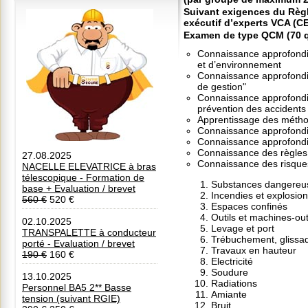
Suivant exigences du Règ
exécutif d’experts
VCA (C
Examen de type QCM (70 qu
Connaissance approfondie 
et d’environnement
Connaissance approfondie
de gestion"
Connaissance approfondi
prévention des accidents
Apprentissage des méthod
Connaissance approfondie 
Connaissance approfondi
Connaissance des règles
27.08.2025
Connaissance des risque
NACELLE ELEVATRICE à bras
télescopique - Formation de
Substances dangereu
base + Evaluation / brevet
Incendies et explosio
560 €
520 €
Espaces confinés
Outils et machines-out
02.10.2025
Levage et port
TRANSPALETTE à conducteur
Trébuchement, glissad
porté - Evaluation / brevet
Travaux en hauteur
190 €
160 €
Electricité
Soudure
13.10.2025
Radiations
Personnel BA5 2** Basse
Amiante
tension (suivant RGIE)
Bruit