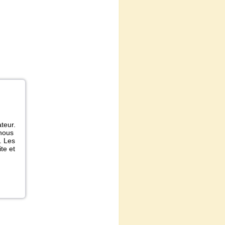
ateur.
 nous
. Les
te et