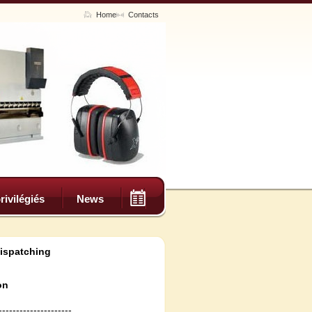
Home
Contacts
rivilégiés
News
dispatching
on
---------------------