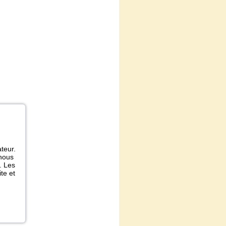
ateur.
 nous
. Les
te et