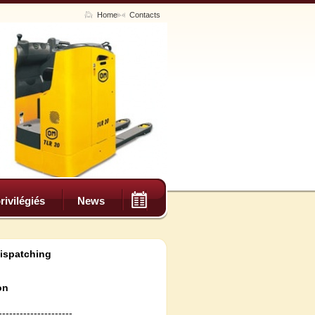
Home
Contacts
rivilégiés
News
dispatching
on
---------------------