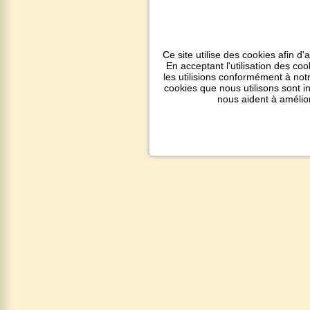
Ce site utilise des cookies afin d'
En acceptant l'utilisation des co
les utilisions conformément à notr
cookies que nous utilisons sont 
nous aident à amélio