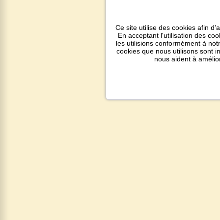
Ce site utilise des cookies afin d'
En acceptant l'utilisation des co
les utilisions conformément à notr
cookies que nous utilisons sont 
nous aident à amélio