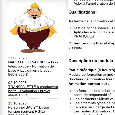
Aider à l’amélioration de l’
Qualifications :
Au terme de la formation et s
Test de connaissance T
Aptitudes à la conduite e
PRATIQUES
Obtention d'un brevet d'ap
ciseaux
27.08.2025
Description du module 
NACELLE ELEVATRICE à bras
télescopique - Formation de
Partie théorique (4 heures
base + Evaluation / brevet
Module de formation animé v
560 €
520 €
Brochure de formation fourni
02.10.2025
Animation portant sur :
TRANSPALETTE à conducteur
La fonction de conducteur
porté - Evaluation / brevet
poste de responsabilité
190 €
160 €
Les accidents : Mieux vau
Les différents types de n
13.10.2025
La prise ne cjharge de l'
Personnel BA5 2** Basse
Les limites d'utilisation 
tension (suivant RGIE)