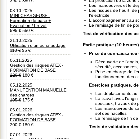
La protection de la zone d
390 €
350 €
Les manoeuvres et le dép
Les risques de heurt, de 
08.10.2025
l'électricité
MINI CHARGEUSE -
L'accompagnement au sol
Formation de base +
Le remisage de fin de po
Evaluation / brevet
595 €
550 €
Test de vérification des a
21.10.2025
Partie pratique (10 heures)
Utilisation d'un échafaudage
110 €
95 €
Prise de connaissance 
06.11.2025
Découverte de l’engin
Gestion des risques ATEX -
sécurité, accessoires,
FORMATION DE BASE
Prise en charge de l’
220 €
180 €
fonctionnement des c
Exercices pratiques, de 
05.12.2025
MANUTENTION MANUELLE
Les déplacements au 
des charges
Le travail avec l’engin
195 €
175 €
spéciaux, travaux de p
Les manœuvres de sa
06.01.2026
sol des nacelles
Gestion des risques ATEX -
Le remisage de fin de
FORMATION DE BASE
200 €
180 €
Tests de validation des
07.01.2026