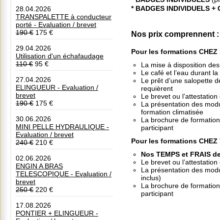
* BADGES INDIVIDUELS +
28.04.2026
TRANSPALETTE à conducteur
porté - Evaluation / brevet
190 €
175 €
Nos prix comprennent
:
29.04.2026
Pour les formations CHE
Utilisation d'un échafaudage
110 €
95 €
La mise à disposition des 
Le café et l’eau durant l
27.04.2026
Le prêt d’une salopette de
ELINGUEUR - Evaluation /
requièrent
brevet
Le brevet ou l’attestation
190 €
175 €
La présentation des modul
formation climatisée
30.06.2026
La brochure de formation 
MINI PELLE HYDRAULIQUE -
participant
Evaluation / brevet
Pour les formations CHEZ
240 €
210 €
Nos TEMPS et FRAIS d
02.06.2026
Le brevet ou l’attestation
ENGIN A BRAS
La présentation des modul
TELESCOPIQUE - Evaluation /
inclus)
brevet
La brochure de formation 
250 €
220 €
participant
17.08.2026
PONTIER + ELINGUEUR -