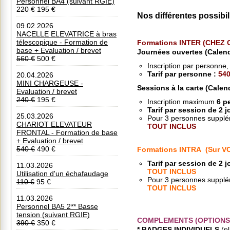
Personnel BA4 (suivant RGIE)
220 €
195 €
Nos différentes possibil
09.02.2026
NACELLE ELEVATRICE à bras
télescopique - Formation de
Formations INTER (CHEZ
base + Evaluation / brevet
Journées ouvertes (Calen
560 €
500 €
Inscription par personne
Tarif par personne :
54
20.04.2026
MINI CHARGEUSE -
Sessions à la carte (Calen
Evaluation / brevet
240 €
195 €
Inscription maximum
6
pe
Tarif par session de 2 j
25.03.2026
Pour 3 personnes supplé
CHARIOT ELEVATEUR
TOUT INCLUS
FRONTAL - Formation de base
+ Evaluation / brevet
540 €
490 €
Formations INTRA (Sur VOT
Tarif par session de 2
11.03.2026
TOUT INCLUS
Utilisation d'un échafaudage
Pour 3 personnes supplé
110 €
95 €
TOUT INCLUS
11.03.2026
Personnel BA5 2** Basse
tension (suivant RGIE)
COMPLEMENTS (OPTIONS
390 €
350 €
* BADGES INDIVIDUELS
(p