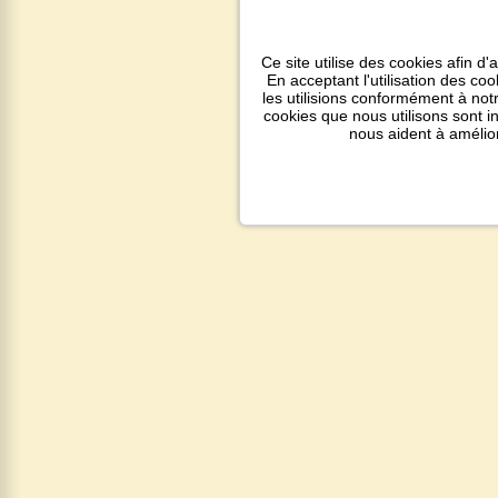
Ce site utilise des cookies afin d'
En acceptant l'utilisation des co
les utilisions conformément à notr
cookies que nous utilisons sont 
nous aident à amélio