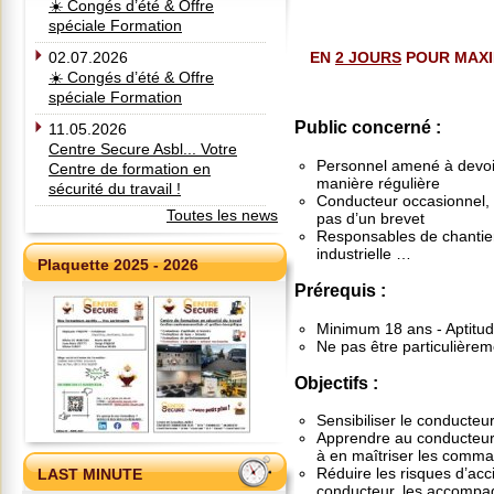
☀️ Congés d’été & Offre
spéciale Formation
02.07.2026
EN
2 JOURS
POUR MAXI
☀️ Congés d’été & Offre
spéciale Formation
Public concerné :
11.05.2026
Centre Secure Asbl... Votre
Personnel amené à devoir
Centre de formation en
manière régulière
sécurité du travail !
Conducteur occasionnel, 
Toutes les news
pas d’un brevet
Responsables de chantie
industrielle …
Plaquette 2025 - 2026
Prérequis :
Minimum 18 ans - Aptitud
Ne pas être particulièrem
Objectifs :
Sensibiliser le conducteu
Apprendre au conducteur 
à en maîtriser les comm
Réduire les risques d’acc
LAST MINUTE
conducteur, les accompag