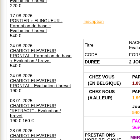
Evaluation / brevet
220 €
17.08.2026
PONTIER + ELINGUEUR -
Inscription
Formation de base +
Evaluation / brevet
540 €
NACE
Titre
24.08.2026
Evalu
CHARIOT ELEVATEUR
CODE
FOR
FRONTAL - Formation de base
+ Evaluation / brevet
DUREE
2 JO
540 €
24.08.2026
CHEZ VOUS
PA
CHARIOT ELEVATEUR
(EN BELGIQUE)
1.8
FRONTAL - Evaluation / brevet
190 €
CHEZ NOUS
PA
(A ALLEUR)
1.9
03.01.2025
CHARIOT ELEVATEUR
Jou
"RETRACT" - Evaluation /
540
brevet
190 €
160 €
FAC
Sui
28.08.2026
PRESTATIONS
CHARIOT ELEVATEUR
MER
HORS BELGIQUE