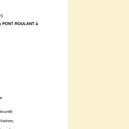
ES
d'un PONT ROULANT à
de
sécurité
chaines,