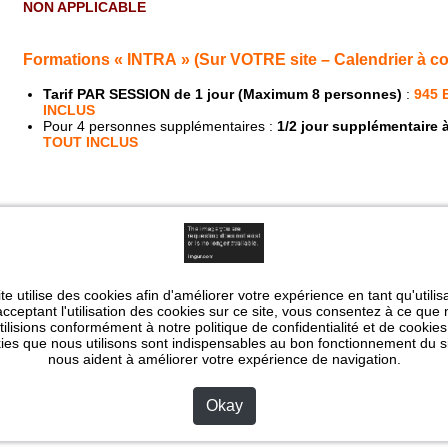
NON APPLICABLE
Formations « INTRA » (Sur VOTRE site – Calendrier à co
Tarif PAR SESSION de 1 jour (Maximum 8 personnes)
:
945 
INCLUS
Pour 4 personnes supplémentaires :
1/2 jour supplémentaire 
TOUT INCLUS
COMPLEMENTS
(OPTIONS)
* BADGES INDIVIDUELS
(plastifiés - format carte de banque) :
2,
* BADGES INDIVIDUELS + CERTIFICATS PAPIER
:
3 EUROS/PE
te utilise des cookies afin d'améliorer votre expérience en tant qu'utilis
cceptant l'utilisation des cookies sur ce site, vous consentez à ce que
utilisions conformément à notre politique de confidentialité et de cookies
ies que nous utilisons sont indispensables au bon fonctionnement du si
nous aident à améliorer votre expérience de navigation.
Nos prix comprennent
:
Okay
Pour les formations CHEZ VOUS :