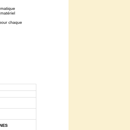
formatique
(matériel
) pour chaque
NNES