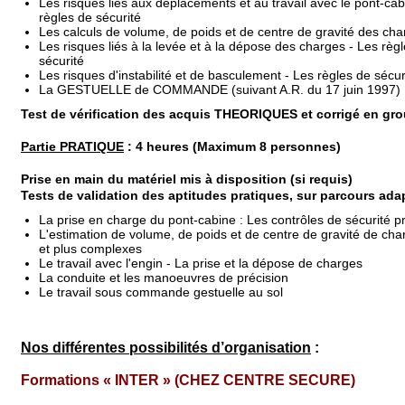
Les risques liés aux déplacements et au travail avec le pont-cab
règles de sécurité
Les calculs de volume, de poids et de centre de gravité des ch
Les risques liés à la levée et à la dépose des charges - Les règ
sécurité
Les risques d'instabilité et de basculement - Les règles de sécur
La GESTUELLE de COMMANDE (suivant A.R. du 17 juin 1997)
Test de vérification des acquis THEORIQUES
et corrigé en gr
Partie PRATIQUE
: 4 heures (Maximum 8 personnes)
Prise en main du matériel mis à disposition (si requis)
Tests de validation des aptitudes pratiques, sur parcours adap
La prise en charge du pont-cabine : Les contrôles de sécurité p
L'estimation de volume, de poids et de centre de gravité de cha
et plus complexes
Le travail avec l'engin - La prise et la dépose de charges
La conduite et les manoeuvres de précision
Le travail sous commande gestuelle au sol
Nos différentes possibilités d’organisation
:
Formations « INTER » (CHEZ CENTRE SECURE)