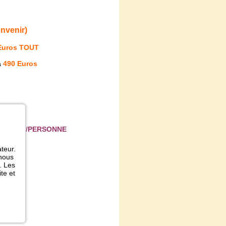
nvenir)
Euros
TOUT
à
490 Euros
5 EUROS/PERSONNE
RSONNE
ateur.
 nous
. Les
te et