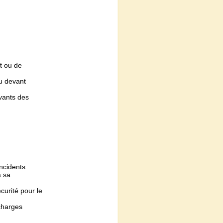
t ou de
u devant
vants des
incidents
à sa
curité pour le
 charges