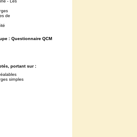
ine - Les
arges
les de
ité
oupe : Questionnaire QCM
tés, portant sur :
réalables
rges simples