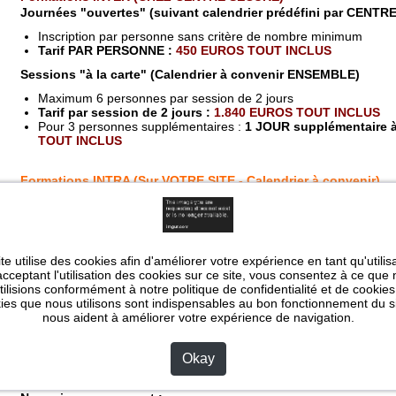
Journées "ouvertes" (suivant calendrier prédéfini par CENT
Inscription par personne sans critère de nombre minimum
Tarif PAR PERSONNE :
450 EUROS TOUT INCLUS
Sessions "à la carte" (Calendrier à convenir ENSEMBLE)
Maximum 6 personnes par session de 2 jours
Tarif par session de 2 jours :
1.840 EUROS TOUT INCLUS
Pour 3 personnes supplémentaires :
1 JOUR supplémentaire 
TOUT INCLUS
Formations INTRA (Sur VOTRE SITE - Calendrier à convenir)
Maximum 6 personnes par session de 2 jours
Tarif par session de 2 jours :
1.890 EUROS TOUT INCLUS
Pour 3 personnes supplémentaires :
1 JOUR supplémentaire 
TOUT INCLUS
te utilise des cookies afin d'améliorer votre expérience en tant qu'utilis
cceptant l'utilisation des cookies sur ce site, vous consentez à ce que
utilisions conformément à notre politique de confidentialité et de cookies
COMPLEMENTS
(OPTIONS)
ies que nous utilisons sont indispensables au bon fonctionnement du si
nous aident à améliorer votre expérience de navigation.
* BADGES INDIVIDUELS
(plastifiés - format carte de banque) :
2,
* BADGES INDIVIDUELS + CERTIFICATS PAPIER
:
3 EUROS/PE
Okay