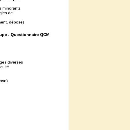
rs minorants
gles de
ment, dépose)
oupe : Questionnaire QCM
rges diverses
culté
ose)