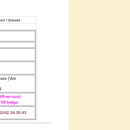
on / brevet
ises (Voir
S
VA en sus)
TVA belge
/42.34.30.43