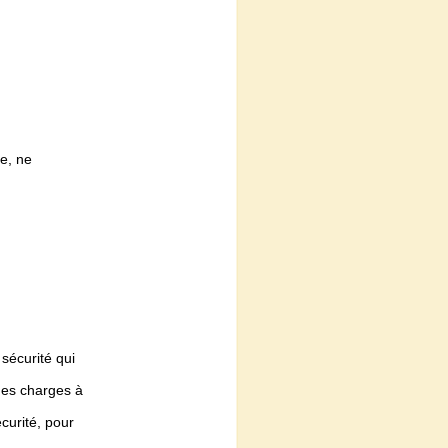
re, ne
.
 sécurité qui
 des charges à
curité, pour