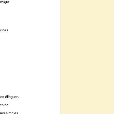
levage
rcices
les élingues,
les de
rges simples