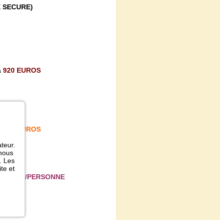
RE SECURE)
à
920 EUROS
à
945 EUROS
ateur.
 nous
. Les
te et
5 EUROS/PERSONNE
RSONNE