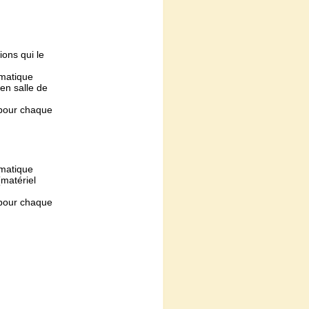
ions qui le
ormatique
en salle de
) pour chaque
ormatique
(matériel
) pour chaque