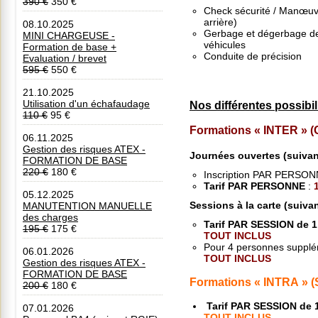
390 €
350 €
Check sécurité / Manœuvr
arrière)
08.10.2025
Gerbage et dégerbage d
MINI CHARGEUSE -
véhicules
Formation de base +
Conduite de précision
Evaluation / brevet
595 €
550 €
21.10.2025
Utilisation d'un échafaudage
Nos différentes possibil
110 €
95 €
Formations « INTER »
06.11.2025
Gestion des risques ATEX -
Journées ouvertes
(suiva
FORMATION DE BASE
220 €
180 €
Inscription PAR PERSON
Tarif PAR PERSONNE
:
05.12.2025
Sessions à la carte
(suiva
MANUTENTION MANUELLE
des charges
Tarif PAR SESSION de
195 €
175 €
TOUT INCLUS
Pour 4 personnes supplé
06.01.2026
TOUT INCLUS
Gestion des risques ATEX -
FORMATION DE BASE
Formations « INTRA » (S
200 €
180 €
Tarif PAR SESSION de
07.01.2026
TOUT INCLUS