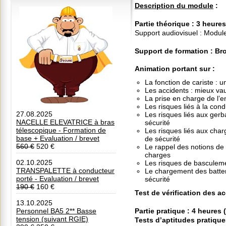
Description du module
:
Partie théorique
: 3 heure
Support audiovisuel : Module
Support de formation : Br
Animation portant sur :
La fonction de cariste : 
Les accidents : mieux vau
La prise en charge de l’e
Les risques liés à la cond
27.08.2025
Les risques liés aux ger
NACELLE ELEVATRICE à bras
sécurité
télescopique - Formation de
Les risques liés aux cha
base + Evaluation / brevet
de sécurité
560 €
520 €
Le rappel des notions de
charges
02.10.2025
Les risques de basculemen
TRANSPALETTE à conducteur
Le chargement des batter
porté - Evaluation / brevet
sécurité
190 €
160 €
Test de vérification des a
13.10.2025
Personnel BA5 2** Basse
Partie pratique
: 4 heures
tension (suivant RGIE)
Tests d’aptitudes pratiqu