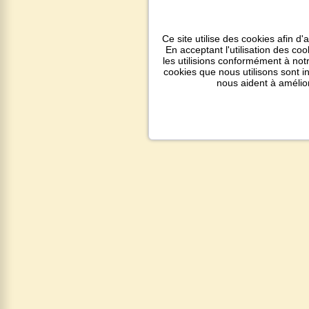
Ce site utilise des cookies afin d'
En acceptant l'utilisation des co
les utilisions conformément à notr
cookies que nous utilisons sont 
nous aident à amélio