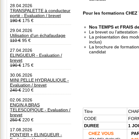
28.04.2026
TRANSPALETTE à conducteur
Pour les formations CHEZ
porté - Evaluation / brevet
190 €
175 €
Nos TEMPS et FRAIS d
29.04.2026
Le brevet ou l’attestation
Utilisation d'un échafaudage
La présentation des modul
110 €
95 €
inclus)
La brochure de formation 
27.04.2026
candidat
ELINGUEUR - Evaluation /
brevet
190 €
175 €
30.06.2026
MINI PELLE HYDRAULIQUE -
Evaluation / brevet
240 €
210 €
02.06.2026
ENGIN A BRAS
TELESCOPIQUE - Evaluation /
Titre
CHAR
brevet
CODE
FOR
250 €
220 €
DUREE
1 JO
17.08.2026
CHEZ VOUS
PAR
PONTIER + ELINGUEUR -