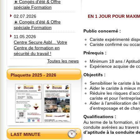
☀️ Congés d’été & Offre
spéciale Formation
02.07.2026
EN 1 JOUR POUR MAXIM
☀️ Congés d’été & Offre
spéciale Formation
Public concerné
:
11.05.2026
Cariste expérimenté dispo
Centre Secure Asbl... Votre
Cariste confirmé ou occa
Centre de formation en
Prérequis
:
sécurité du travail !
Toutes les news
Minimum 18 ans / Aptitud
Expérience acquise de co
Objectifs
:
Plaquette 2025 - 2026
Sensibiliser le cariste à 
Aider le cariste à mieux 
Réduire les risques d’acc
cariste et pour l’entrepris
Aider à l’amélioration de 
d’entreposage et de cha
Qualifications
:
Au terme de la formation, si 
conduite avérées au travers 
d’aptitude à la conduite 
LAST MINUTE