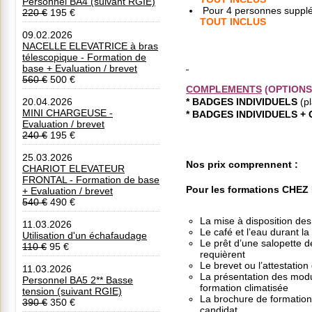
Personnel BA4 (suivant RGIE)
Pour 4 personnes supplé
220 €
195 €
TOUT INCLUS
09.02.2026
NACELLE ELEVATRICE à bras
télescopique - Formation de
base + Evaluation / brevet
560 €
500 €
COMPLEMENTS
(OPTIONS
20.04.2026
* BADGES INDIVIDUELS
(p
MINI CHARGEUSE -
* BADGES INDIVIDUELS +
Evaluation / brevet
240 €
195 €
25.03.2026
Nos prix comprennent
:
CHARIOT ELEVATEUR
FRONTAL - Formation de base
Pour les formations CHE
+ Evaluation / brevet
540 €
490 €
La mise à disposition des 
11.03.2026
Le café et l’eau durant l
Utilisation d'un échafaudage
Le prêt d’une salopette de
110 €
95 €
requièrent
Le brevet ou l’attestation
11.03.2026
La présentation des modul
Personnel BA5 2** Basse
formation climatisée
tension (suivant RGIE)
La brochure de formation 
390 €
350 €
candidat