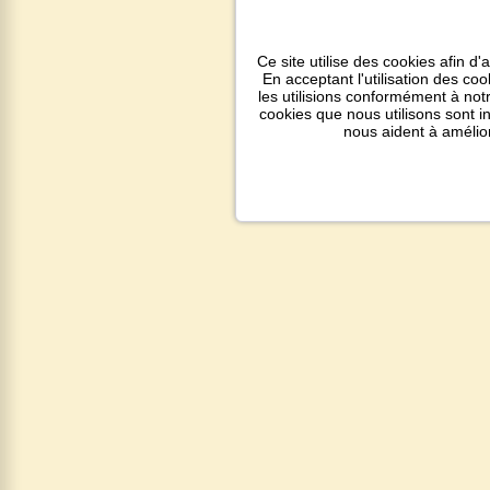
Ce site utilise des cookies afin d'
En acceptant l'utilisation des co
les utilisions conformément à notr
cookies que nous utilisons sont 
nous aident à amélio