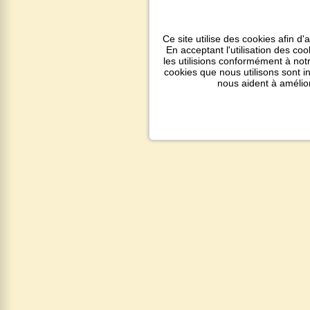
Ce site utilise des cookies afin d'
En acceptant l'utilisation des co
les utilisions conformément à notr
cookies que nous utilisons sont 
nous aident à amélio