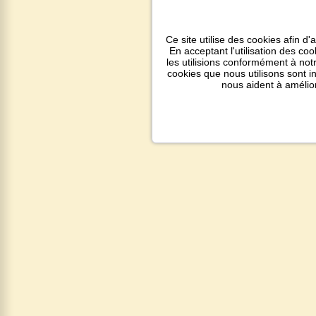
Ce site utilise des cookies afin d'
En acceptant l'utilisation des co
les utilisions conformément à notr
cookies que nous utilisons sont 
nous aident à amélio