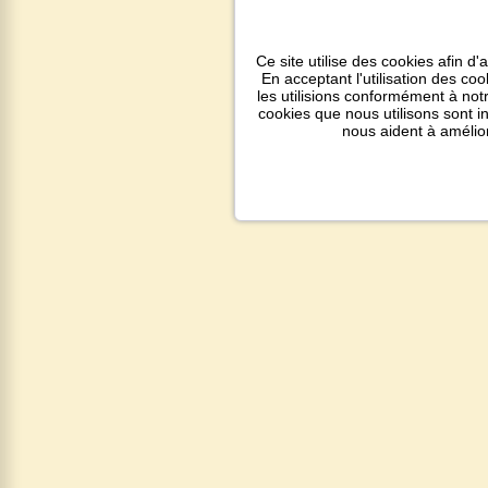
Ce site utilise des cookies afin d'
En acceptant l'utilisation des co
les utilisions conformément à notr
cookies que nous utilisons sont 
nous aident à amélio